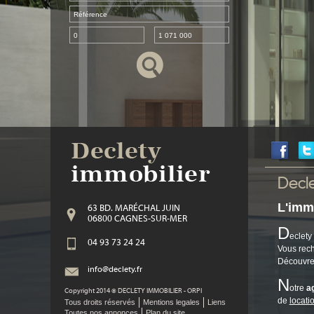
Decl
L'imm
63 BD. MARÉCHAL JUIN
06800 CAGNES-SUR-MER
D
eclety
04 93 73 24 24
Vous rec
Découvre
info@declety.fr
N
otre
a
Copyright 2014 ©
DECLETY IMMOBILIER - ORPI
de
locati
Tous droits réservés
Mentions legales
Liens
Toutes nos annonces
Plan du site