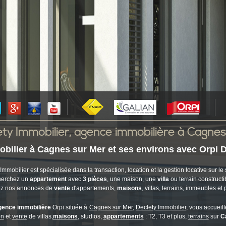
ety Immobilier, agence immobilière à Cagne
obilier à Cagnes sur Mer et ses environs avec Orpi D
 Immobilier est spécialisée dans la transaction, location et la gestion locative sur l
herchez un
appartement
avec
3 pièces
, une maison, une
villa
ou terrain construct
z nos annonces de
vente
d'appartements,
maisons
, villas, terrains, immeubles e
gence immobilière
Orpi située à
Cagnes sur Mer
,
Declety Immobilier
, vous accueil
on
et
vente
de villas,
maisons
, studios,
appartements
: T2, T3 et plus,
terrains
sur
C