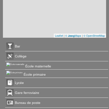
Leaflet
|
©
Maps
|
© OpenStreetMap
Jawg
Bar
Collège
École maternelle
École primaire
Lycée
Gare ferroviaire
Bureau de poste