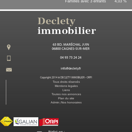
Familles avec 3 enfants
4,03 %
63 BD. MARÉCHAL JUIN
06800 CAGNES-SUR-MER
04 93 73 24 24
info@declety.fr
Copyright 2014 ©
DECLETY IMMOBILIER - ORPI
Tous droits réservés
Mentions legales
Liens
Toutes nos annonces
Plan du site
Admin
Nos honoraires
|