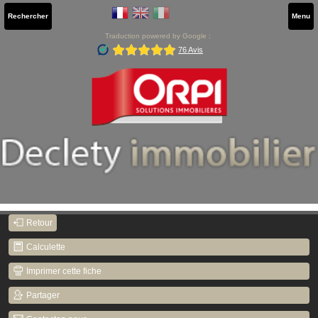
Rechercher
Menu
Traduction powered by Google :
Retour
Calculette
Imprimer cette fiche
Partager