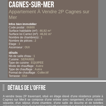
Cagnes-sur-Mer
Appartement À Vendre 2P Cagnes sur
Mer
Infos bien immobilier
Code postal :
06800
Surface habitable (m²) :
46,92 m²
Surface loi Carrez (m²) :
46,92 m²
Nombre de chambre(s) :
1
Nombre de pièces :
2
Etage :
3
Ascenseur :
OUI
détails
Nb de salle d'eau :
1
Cuisine :
SEPAREE
Type de cuisine :
EQUIPEE
Mode de chauffage :
Autre
Type de chauffage :
Autre
Format de chauffage :
Collectif
Terrasse :
OUI
Cave :
OUI
Année de construction :
1975
Détails de l'offre
Informations de copropriété
Copropriété :
OUI
nombre de lots :
43
A vendre beau 2P traversant, situé en étage élevé d'une résidence prisée à
Cagnes sur Mer.Il se compose d'une entrée avec rangement, d'une cuisine
Infos Financières
séparée, d'un séjour, d'une chambre, d'une salle de douche et de toilettes
Prix de vente honoraires TTC inclus :
219 000 €